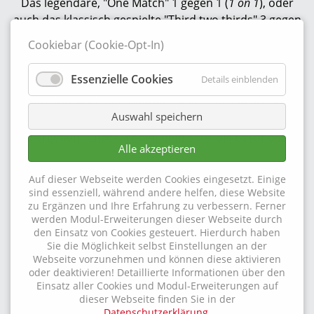
Das legendäre, "One Match" 1 gegen 1 (
1 on 1
), oder
auch das klassisch gespielte "Third two thirds" 3 gegen
3 bringen Fun in die besondere Variante der Sportart
Cookiebar (Cookie-Opt-In)
Basketball. Ohne Schiedsrichter gespielt, zählt man ab
der "dreier Punkt-Linie" nur satte zwei statt drei
Essenzielle Cookies
Details einblenden
Punkte. Zudem spielt man auf Punkte nicht auf Zeit.
Übergabe zwischen "
Winners' Ball" und "Losers' Ball"
Auswahl speichern
sowie dem Gegner meist mit einem Bodenpass
übergeben "Check" geben dem Spiel die besondere
Alle akzeptieren
Note.
Auf dieser Webseite werden Cookies eingesetzt. Einige
Street-Basketball übermittelt großen Spielspaß auch
sind essenziell, während andere helfen, diese Website
an kleine Leute.
zu Ergänzen und Ihre Erfahrung zu verbessern. Ferner
werden Modul-Erweiterungen dieser Webseite durch
den Einsatz von Cookies gesteuert. Hierdurch haben
Durch den auch in der Höhe verstellbaren
Sie die Möglichkeit selbst Einstellungen an der
Basketballkorb ist es möglich, den "Streetball-Fun" mit
Webseite vorzunehmen und können diese aktivieren
jüngeren bzw. kleineren Spielern zu teilen
.
Gerne
oder deaktivieren! Detaillierte Informationen über den
Einsatz aller Cookies und Modul-Erweiterungen auf
unterstützt Sie das Sportpark Team bei der Ermittlung
dieser Webseite finden Sie in der
der besten - fair - angepassten Spielhöhe.
Datenschutzerklärung
.